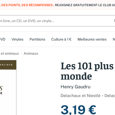
, DES POINTS, DES RÉCOMPENSES :
REJOIGNEZ GRATUITEMENT LE CLUB 
DVD
Vinyles
Partitions
Culture à 1 €
Meilleures ventes
N
 et animaux
Animaux
Les 101 plu
monde
Henry Gaudru
Delachaux et Niestlé
Delac
3,19 €