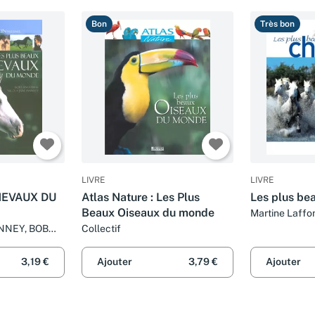
Bon
Très bon
LIVRE
LIVRE
HEVAUX DU
Atlas Nature : Les Plus
Les plus be
Beaux Oiseaux du monde
Martine Laffo
NNEY, BOB
Collectif
ARD KLEIN
3,19 €
Ajouter
3,79 €
Ajouter