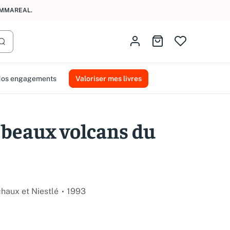
AMMAREAL.
Identifiez-vous
Aller au panier
Lancer la recherche
os engagements
Valoriser mes livres
s beaux volcans du
haux et Niestlé
1993