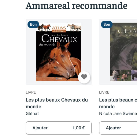
Ammareal recommande
Bon
Bon
LIVRE
LIVRE
Les plus beaux Chevaux du
Les plus beaux 
monde
monde
Glénat
Nicola Jane Swinney
Chareyre et Bob La
Ajouter
1,00 €
Ajouter