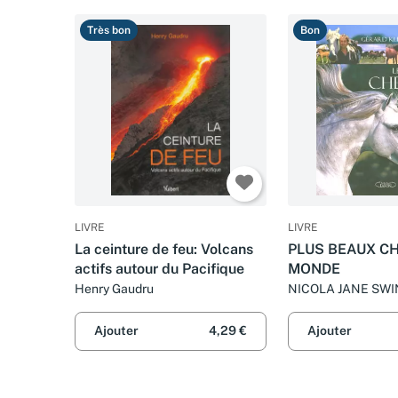
Très bon
Bon
LIVRE
LIVRE
La ceinture de feu: Volcans
PLUS BEAUX C
actifs autour du Pacifique
MONDE
Henry Gaudru
NICOLA JANE SWI
LANGRISH et GER
Ajouter
4,29 €
Ajouter