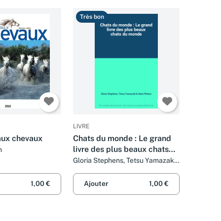
Très bon
LIVRE
aux chevaux
Chats du monde : Le grand
livre des plus beaux chats
n
du monde
Gloria Stephens, Tetsu Yamazaki
et Alain Pinhas
1,00 €
Ajouter
1,00 €