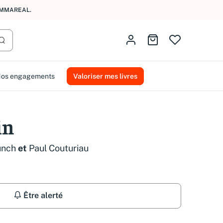
AMMAREAL.
Identifiez-vous
Aller au panier
Lancer la recherche
os engagements
Valoriser mes livres
in
unch
et
Paul Couturiau
Être alerté