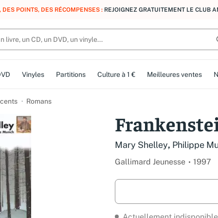
, DES POINTS, DES RÉCOMPENSES :
REJOIGNEZ GRATUITEMENT LE CLUB 
DVD
Vinyles
Partitions
Culture à 1 €
Meilleures ventes
N
cents
Romans
Frankenste
Mary Shelley
,
Philippe M
Gallimard Jeunesse
1997
Actuellement indisponible