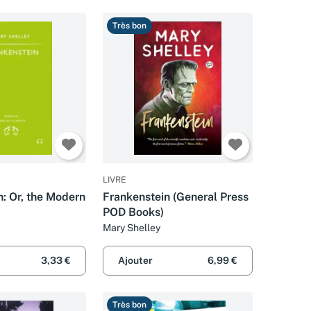
Très bon
LIVRE
n: Or, the Modern
Frankenstein (General Press
POD Books)
Mary Shelley
3,33 €
Ajouter
6,99 €
Très bon