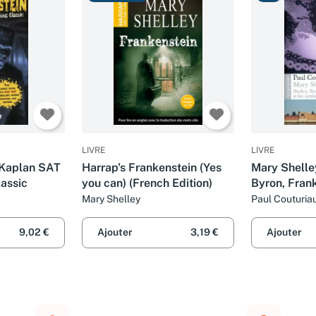
LIVRE
LIVRE
 Kaplan SAT
Harrap's Frankenstein (Yes
Mary Shelley.
lassic
you can) (French Edition)
Byron, Frank
autres
Mary Shelley
Paul Couturia
9,02 €
Ajouter
3,19 €
Ajouter