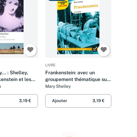
LIVRE
.. : Shelley,
Frankenstein: avec un
enstein et les
groupement thématique sur
la figure du savant
u
Mary Shelley
3,19 €
Ajouter
3,19 €