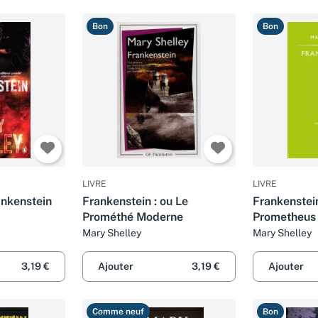
Bon
Bon
LIVRE
LIVRE
ankenstein
Frankenstein : ou Le
Frankenstei
Prométhé Moderne
Prometheus
Mary Shelley
Mary Shelley
3,19 €
Ajouter
3,19 €
Ajouter
Comme neuf
Bon