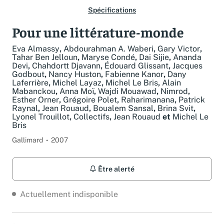
Spécifications
Pour une littérature-monde
Eva Almassy
,
Abdourahman A. Waberi
,
Gary Victor
,
Tahar Ben Jelloun
,
Maryse Condé
,
Dai Sijie
,
Ananda
Devi
,
Chahdortt Djavann
,
Édouard Glissant
,
Jacques
Godbout
,
Nancy Huston
,
Fabienne Kanor
,
Dany
Laferrière
,
Michel Layaz
,
Michel Le Bris
,
Alain
Mabanckou
,
Anna Moï
,
Wajdi Mouawad
,
Nimrod
,
Esther Orner
,
Grégoire Polet
,
Raharimanana
,
Patrick
Raynal
,
Jean Rouaud
,
Boualem Sansal
,
Brina Svit
,
Lyonel Trouillot
,
Collectifs
,
Jean Rouaud
et
Michel Le
Bris
Gallimard
2007
Être alerté
Actuellement indisponible