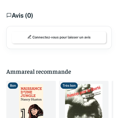
Avis (0)
Connectez-vous pour laisser un avis
Ammareal recommande
Bon
Très bon
T