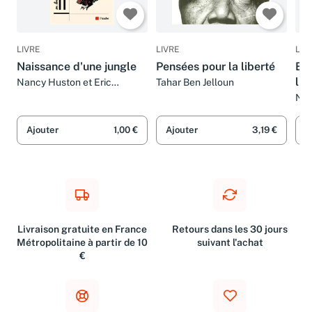
LIVRE
LIVRE
LIV
Naissance d'une jungle
Pensées pour la liberté
Bad
lit
Nancy Huston et Eric
Tahar Ben Jelloun
Fottorino
Nan
Ajouter
1,00 €
Ajouter
3,19 €
A
Livraison gratuite en France
Retours dans les 30 jours
Métropolitaine à partir de 10
suivant l'achat
€