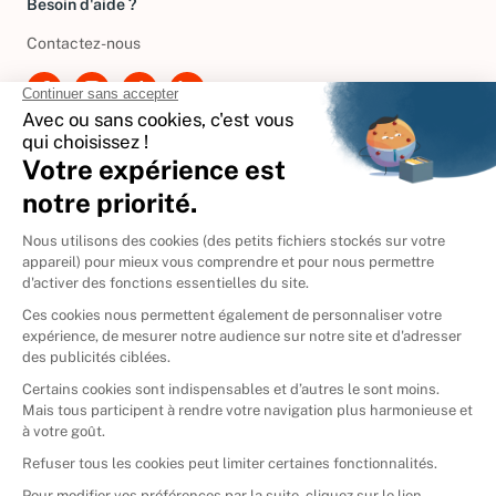
Besoin d'aide ?
Contactez-nous
International
🇪🇸
Espagne
🇩🇪
Allemagne
🇮🇹
Italie
Donner vos livres