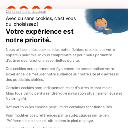
Contactez-nous
International
🇪🇸
Espagne
🇩🇪
Allemagne
🇮🇹
Italie
Donner vos livres