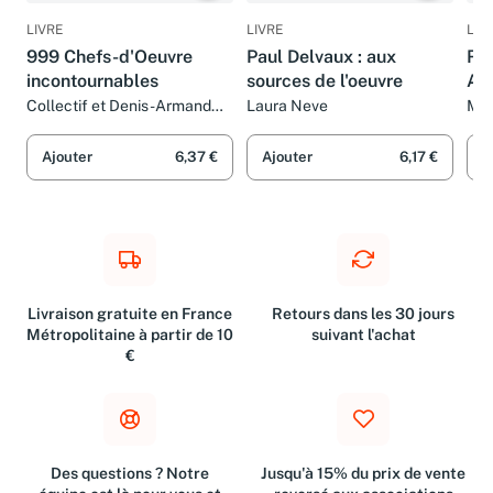
LIVRE
LIVRE
LIV
999 Chefs-d'Oeuvre
Paul Delvaux : aux
Ri
incontournables
sources de l'oeuvre
Am
d'o
Collectif et Denis-Armand
Laura Neve
Mar
Canal
He
Ver
Va
Ajouter
6,37 €
Ajouter
6,17 €
A
Livraison gratuite en France
Retours dans les 30 jours
Métropolitaine à partir de 10
suivant l'achat
€
Des questions ? Notre
Jusqu'à 15% du prix de vente