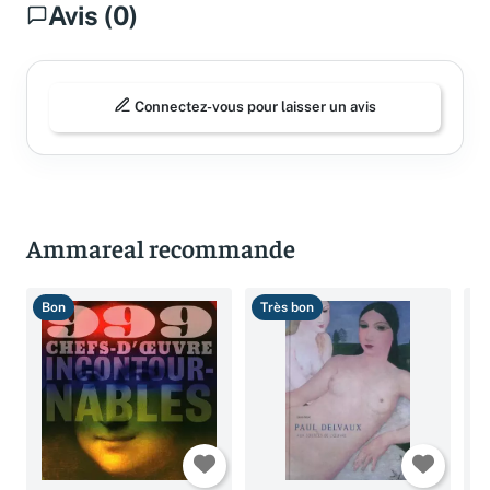
Avis (0)
Connectez-vous pour laisser un avis
Ammareal recommande
Bon
Très bon
B