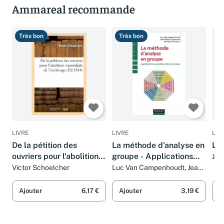
Ammareal recommande
Très bon
Très bon
B
LIVRE
LIVRE
LIV
De la pétition des
La méthode d'analyse en
La
ouvriers pour l'abolition
groupe - Applications
Jea
immédiate de
aux phénomènes sociaux
Victor Schoelcher
Luc Van Campenhoudt, Jean-
Michel Chaumont et
l'esclavage
Abraham Franssen
Ajouter
6,17 €
Ajouter
3,19 €
A