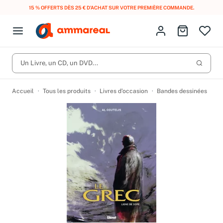
15 % OFFERTS DÈS 25 € D’ACHAT SUR VOTRE PREMIÈRE COMMANDE.
Fermer le menu
Identifiez-vous
Aller au p
Open menu
Livres d’occasion
Lancer 
Un Livre, un CD, un DVD...
CD d'occasion
Produits
Catégories
DVD d'occasion
Accueil
Tous les produits
Livres d’occasion
Bandes dessinées
Vinyles d'occasion
Partitions
Culture à 1 €
Vous n'avez pas trouvé l'article que vous cherchiez ?
Activez les notifications dans votre compte pour être alerté dès
Meilleures ventes
qu'il est en stock.
Nos engagements
Créer une alerte