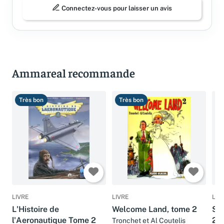
Connectez-vous pour laisser un avis
Ammareal recommande
Très bon
Très bon
B
LIVRE
LIVRE
LIV
L'Histoire de
Welcome Land, tome 2
Sec
l'Aeronautique Tome 2
2 :
Tronchet et Al Coutelis