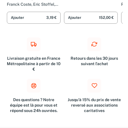
Pre
Franck Coste, Eric Stoffel,
Phi
Marcel Uderzo, Frédéric
Hé 
Allali et Bruno Pradelle
Ajouter
3,19 €
Ajouter
152,00 €
A
Livraison gratuite en France
Retours dans les 30 jours
Métropolitaine à partir de 10
suivant l'achat
€
Des questions ? Notre
Jusqu'à 15% du prix de vente
équipe est là pour vous et
reversé aux associations
répond sous 24h ouvrées.
caritatives