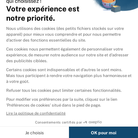
International
🇪🇸
Espagne
🇩🇪
Allemagne
🇮🇹
Italie
Donner vos livres
Ammareal © 2026
Afficher tous les résultats