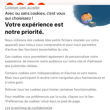
International
🇪🇸
Espagne
🇩🇪
Allemagne
🇮🇹
Italie
Donner vos livres