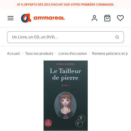
15 % OFFERTS DÈS 25 € D’ACHAT SUR VOTRE PREMIÈRE COMMANDE.
Fermer le menu
Identifiez-vous
Aller au p
Open menu
Livres d’occasion
Lancer 
Un Livre, un CD, un DVD...
CD d'occasion
Produits
Catégories
DVD d'occasion
Accueil
Tous les produits
Livres d’occasion
Romans policiers et po
Vinyles d'occasion
Partitions
Culture à 1 €
Vous n'avez pas trouvé l'article que vous cherchiez ?
Activez les notifications dans votre compte pour être alerté dès
Meilleures ventes
qu'il est en stock.
Nos engagements
Créer une alerte