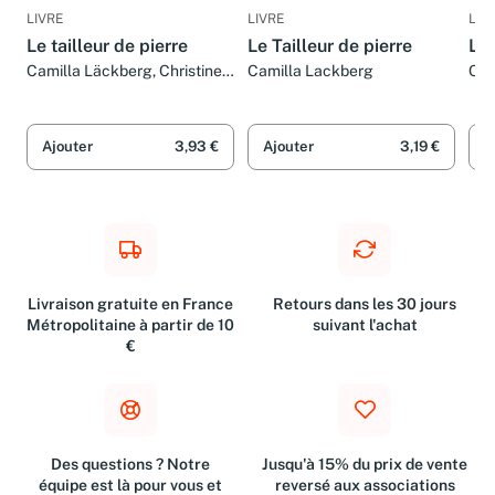
LIVRE
LIVRE
LIV
Le tailleur de pierre
Le Tailleur de pierre
Le 
Camilla Läckberg, Christine
Camilla Lackberg
Cam
Pâris, Lena Grumbach et
Catherine Marcus
Ajouter
3,93 €
Ajouter
3,19 €
A
Livraison gratuite en France
Retours dans les 30 jours
Métropolitaine à partir de 10
suivant l'achat
€
Des questions ? Notre
Jusqu'à 15% du prix de vente
équipe est là pour vous et
reversé aux associations