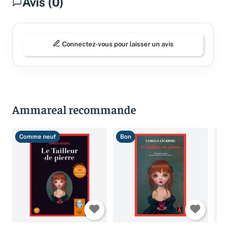
Avis (0)
Connectez-vous pour laisser un avis
Ammareal recommande
Comme neuf
Bon
B