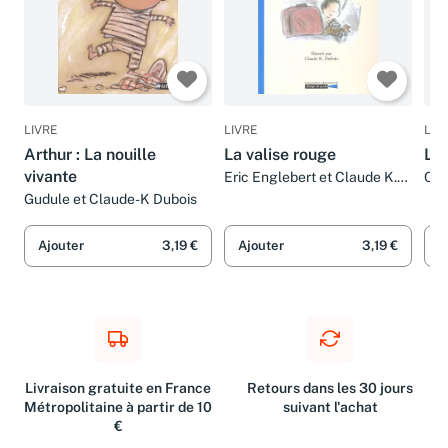
LIVRE
LIVRE
LIV
Arthur : La nouille
La valise rouge
Le
vivante
Eric Englebert et Claude K.
Cla
Dubois
Gudule et Claude-K Dubois
Ajouter
3,19 €
Ajouter
3,19 €
A
Livraison gratuite en France
Retours dans les 30 jours
Métropolitaine à partir de 10
suivant l'achat
€