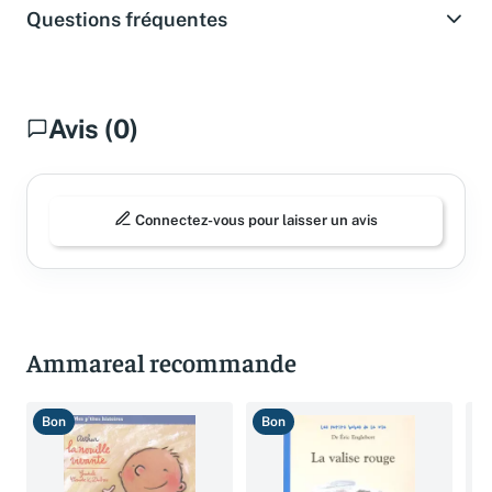
Questions fréquentes
Avis (0)
Connectez-vous pour laisser un avis
Ammareal recommande
Bon
Bon
T