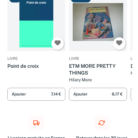
LIVRE
LIVRE
LIV
Point de croix
ETM MORE PRETTY
De
THINGS
Hil
Hilary More
Ajouter
7,14 €
Ajouter
6,17 €
A