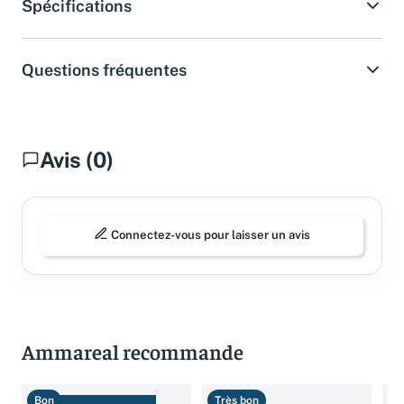
Spécifications
Questions fréquentes
Avis (0)
Connectez-vous pour laisser un avis
Ammareal recommande
Bon
Très bon
B