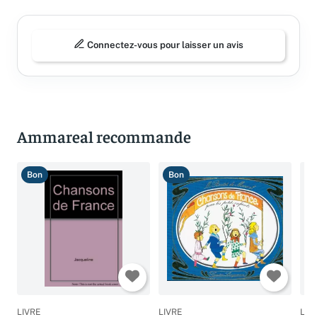
Connectez-vous pour laisser un avis
Ammareal recommande
Bon
Bon
B