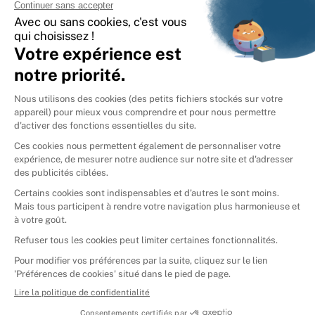
International
🇪🇸
Espagne
🇩🇪
Allemagne
🇮🇹
Italie
Donner vos livres
Ammareal © 2026