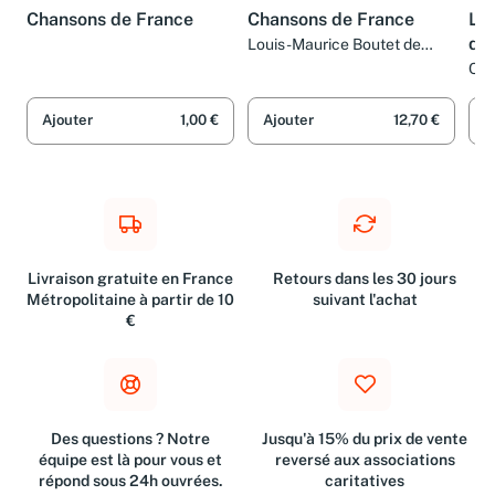
LIVRE
LIVRE
LIV
Chansons de France
Chansons de France
Les
du
Louis-Maurice Boutet de
Monvel
Col
Ajouter
1,00 €
Ajouter
12,70 €
A
Livraison gratuite en France
Retours dans les 30 jours
Métropolitaine à partir de 10
suivant l'achat
€
Des questions ? Notre
Jusqu'à 15% du prix de vente
équipe est là pour vous et
reversé aux associations