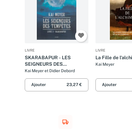
LIVRE
LIVRE
SKARABAPUR - LES
La Fille de l'alc
SEIGNEURS DES
Kai Meyer
TEMPETES T3
Kai Meyer et Didier Debord
Ajouter
23,27 €
Ajouter