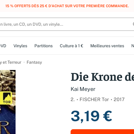
, DES POINTS, DES RÉCOMPENSES :
REJOIGNEZ GRATUITEMENT LE CLUB 
DVD
Vinyles
Partitions
Culture à 1 €
Meilleures ventes
N
y et Terreur
Fantasy
Die Krone d
Kai Meyer
2.
FISCHER Tor
2017
3,19 €