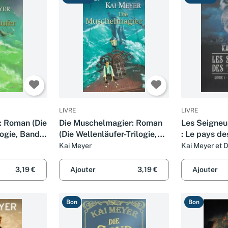
LIVRE
LIVRE
: Roman (Die
Die Muschelmagier: Roman
Les Seigneu
logie, Band
(Die Wellenläufer-Trilogie,
: Le pays de
Band 2)
Kai Meyer
Kai Meyer et D
3,19 €
Ajouter
3,19 €
Ajouter
Bon
Bon