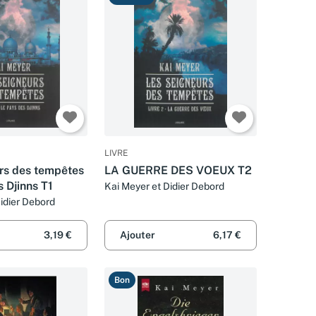
LIVRE
rs des tempêtes
LA GUERRE DES VOEUX T2
s Djinns T1
Kai Meyer et Didier Debord
idier Debord
3,19 €
Ajouter
6,17 €
Bon