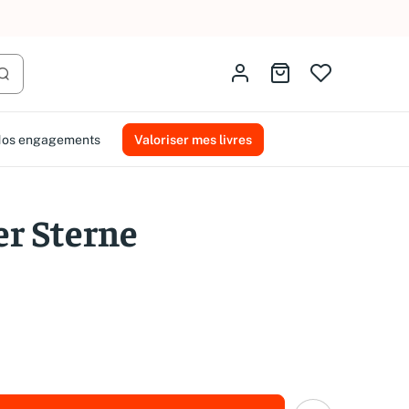
AMMAREAL.
Identifiez-vous
Aller au panier
Lancer la recherche
os engagements
Valoriser mes livres
er Sterne