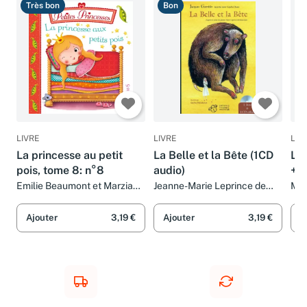
Très bon
Bon
B
LIVRE
LIVRE
LIV
La princesse au petit
La Belle et la Bête (1CD
La 
pois, tome 8: n°8
audio)
+ C
Emilie Beaumont et Marzia
Jeanne-Marie Leprince de
Mad
Giordano
Beaumont, Jacques Gamblin,
Bea
Sophie Duez et Sacha
Ajouter
3,19 €
Ajouter
3,19 €
A
Poliakova