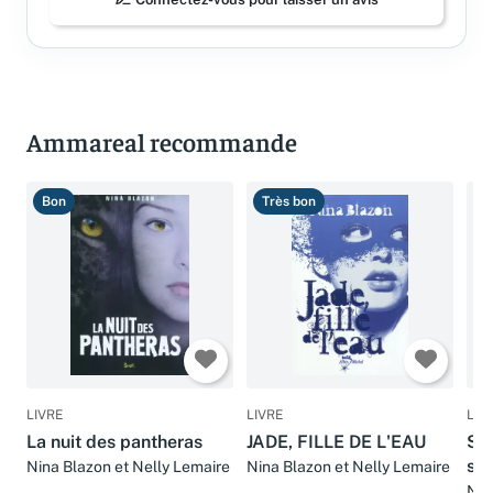
Ammareal recommande
Bon
Très bon
B
LIVRE
LIVRE
LIV
La nuit des pantheras
JADE, FILLE DE L'EAU
Sil
sil
Nina Blazon et Nelly Lemaire
Nina Blazon et Nelly Lemaire
fan
Nin