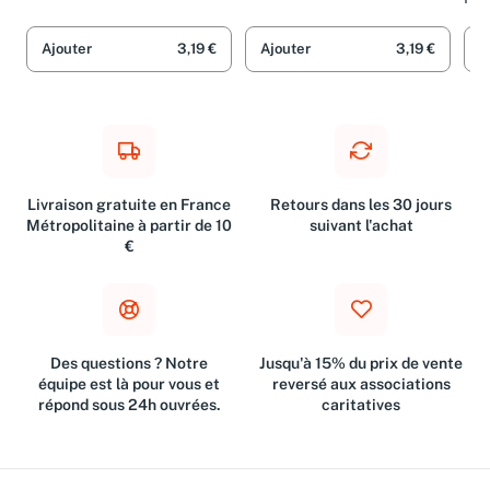
vor
Kul
Ajouter
3,19 €
Ajouter
3,19 €
A
Livraison gratuite en France
Retours dans les 30 jours
Métropolitaine à partir de 10
suivant l'achat
€
Des questions ? Notre
Jusqu'à 15% du prix de vente
équipe est là pour vous et
reversé aux associations
répond sous 24h ouvrées.
caritatives