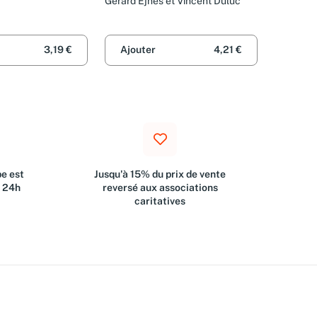
Gérard Ejnès et Vincent Duluc
3,19 €
Ajouter
4,21 €
e est
Jusqu'à 15% du prix de vente
s 24h
reversé aux associations
caritatives