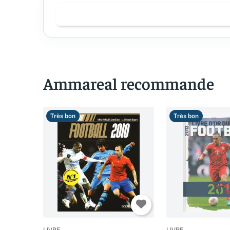
Ammareal recommande
Très bon
Très bon
LIVRE
LIVRE