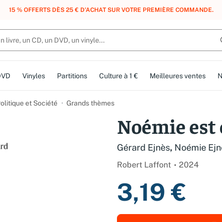
, DES POINTS, DES RÉCOMPENSES :
REJOIGNEZ GRATUITEMENT LE CLUB 
DVD
Vinyles
Partitions
Culture à 1 €
Meilleures ventes
N
olitique et Société
Grands thèmes
Noémie est 
Gérard Ejnès
,
Noémie Ejn
Robert Laffont
2024
3,19 €