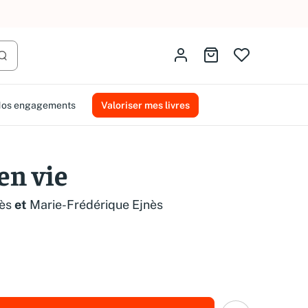
AMMAREAL.
Identifiez-vous
Aller au panier
Lancer la recherche
os engagements
Valoriser mes livres
en vie
ès
et
Marie-Frédérique Ejnès