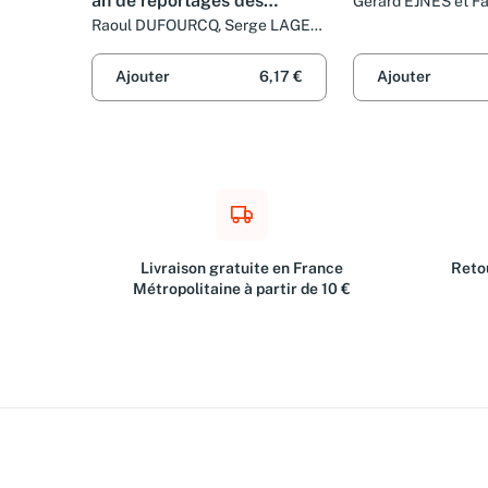
an de reportages des
Gérard EJNES et Fa
JOUHAUD
journalistes de L'Équipe
Raoul DUFOURCQ, Serge LAGET,
L'Equipe et Gérard Ejnès
Ajouter
6,17 €
Ajouter
Livraison gratuite en France
Retou
Métropolitaine à partir de 10 €