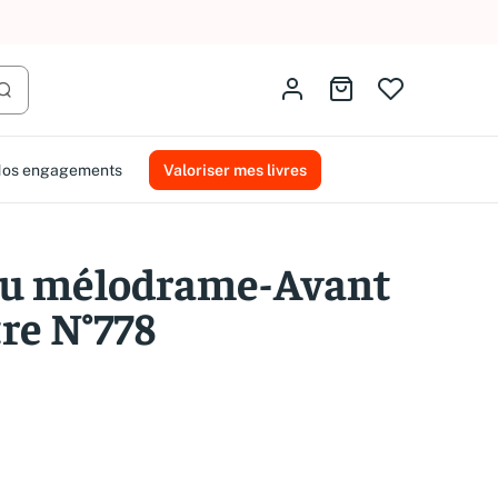
AMMAREAL.
Identifiez-vous
Aller au panier
Lancer la recherche
os engagements
Valoriser mes livres
du mélodrame-Avant
re N°778