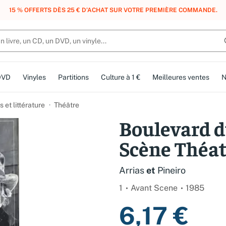
, DES POINTS, DES RÉCOMPENSES :
REJOIGNEZ GRATUITEMENT LE CLUB 
DVD
Vinyles
Partitions
Culture à 1 €
Meilleures ventes
N
et littérature
Théâtre
Boulevard 
Scène Théat
Arrias
et
Pineiro
1
Avant Scene
1985
6,17 €