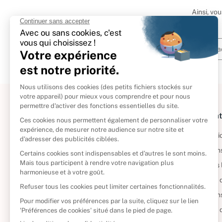
Ainsi, vo
À propos
Informat
Politique de retour
Informatio
Reprendre vos livres
Condition
Qui sommes-nous ?
Mentions 
Foire aux questions
Politique 
Nos engagements
Condition
CD d'occasion
Politique