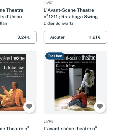
LIVRE
ne Theatre
L'Avant-Scene Theatre
its d'Union
n°1211 ; Rutabaga Swing
llan
Didier Schwartz
3,24 €
Ajouter
11,21 €
Très bon
LIVRE
ne Theatre n°
L'avant-scène théâtre n°