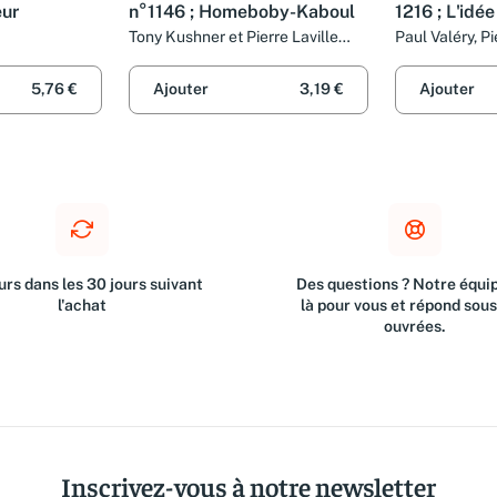
eur
n°1146 ; Homeboby-Kaboul
1216 ; L'idée
Tony Kushner et Pierre Laville
Paul Valéry, P
(traduction)
(adaptation) e
(adaptation)
5,76 €
Ajouter
3,19 €
Ajouter
rs dans les 30 jours suivant
Des questions ? Notre équip
l'achat
là pour vous et répond sou
ouvrées.
Inscrivez-vous à notre newsletter