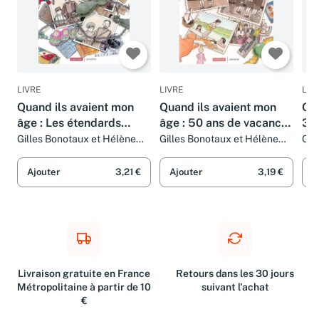
LIVRE
LIVRE
LIV
Quand ils avaient mon
Quand ils avaient mon
Qua
âge : Les étendards
âge : 50 ans de vacances
39
sanglants se levaient
1936-1986
Gilles Bonotaux et Hélène
Gilles Bonotaux et Hélène
Gil
Lasserre
Lasserre
Las
Ajouter
3,21 €
Ajouter
3,19 €
A
Livraison gratuite en France
Retours dans les 30 jours
Métropolitaine à partir de 10
suivant l'achat
€