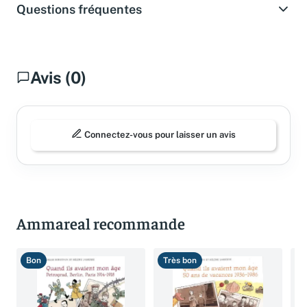
Questions fréquentes
Avis (0)
Connectez-vous pour laisser un avis
Ammareal recommande
Bon
Très bon
B