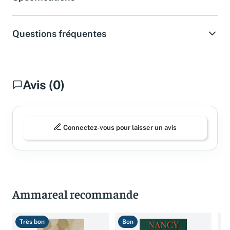
Spécifications
Questions fréquentes
Avis (0)
Connectez-vous pour laisser un avis
Ammareal recommande
Très bon
Bon
B