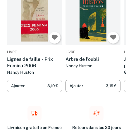
LIVRE
LIVRE
LIV
Lignes de faille - Prix
Arbre de l'oubli
Je 
Femina 2006
pas
Nancy Huston
Nancy Huston
Gas
Ajouter
3,19 €
Ajouter
3,19 €
A