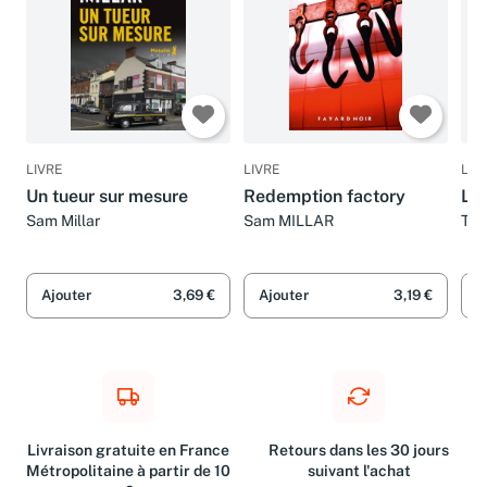
LIVRE
LIVRE
LIV
Un tueur sur mesure
Redemption factory
L.A
Sam Millar
Sam MILLAR
Tom
Ray
Ajouter
3,69 €
Ajouter
3,19 €
A
Livraison gratuite en France
Retours dans les 30 jours
Métropolitaine à partir de 10
suivant l'achat