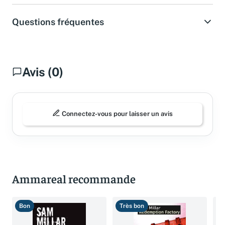
Questions fréquentes
Avis (0)
Connectez-vous pour laisser un avis
Ammareal recommande
Bon
Très bon
B