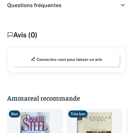
Questions fréquentes
Avis (0)
Connectez-vous pour laisser un avis
Ammareal recommande
Bon
Très bon
T