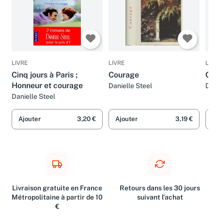
LIVRE
LIVRE
LIV
Cinq jours à Paris ;
Courage
Co
Honneur et courage
Danielle Steel
Dan
Pie
Danielle Steel
Ajouter
3,20 €
Ajouter
3,19 €
A
Livraison gratuite en France
Retours dans les 30 jours
Métropolitaine à partir de 10
suivant l'achat
€