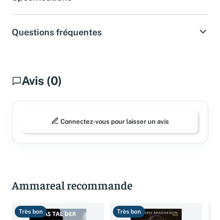
Questions fréquentes
Avis (0)
Connectez-vous pour laisser un avis
Ammareal recommande
Très bon
Très bon
T