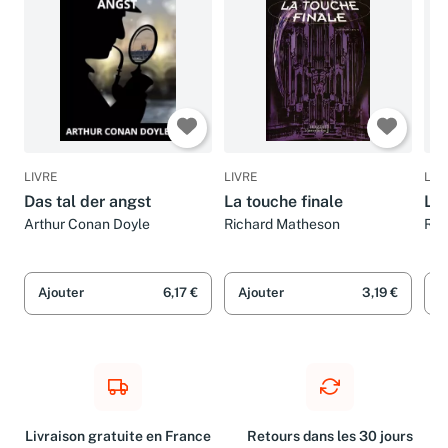
LIVRE
LIVRE
LIV
Das tal der angst
La touche finale
La 
Arthur Conan Doyle
Richard Matheson
Ray
Ajouter
6,17 €
Ajouter
3,19 €
A
Livraison gratuite en France
Retours dans les 30 jours