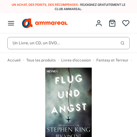
UN ACHAT, DES POINTS, DES RÉCOMPENSES :
REJOIGNEZ GRATUITEMENT LE
CLUB AMMAREAL.
Fermer le menu
Identifiez-vous
Aller au p
Open menu
Livres d’occasion
Lancer 
CD d'occasion
Un Livre, un CD, un DVD...
Produits
Catégories
DVD d'occasion
Accueil
Tous les produits
Livres d’occasion
Fantasy et Terreur
F
Vinyles d'occasion
Partitions
Culture à 1 €
Vous n'avez pas trouvé l'article que vous cherchiez ?
Activez les notifications dans votre compte pour être alerté dès
Meilleures ventes
qu'il est en stock.
Nos engagements
Créer une alerte