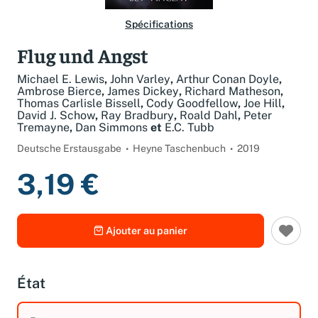
Spécifications
Flug und Angst
Michael E. Lewis
,
John Varley
,
Arthur Conan Doyle
,
Ambrose Bierce
,
James Dickey
,
Richard Matheson
,
Thomas Carlisle Bissell
,
Cody Goodfellow
,
Joe Hill
,
David J. Schow
,
Ray Bradbury
,
Roald Dahl
,
Peter
Tremayne
,
Dan Simmons
et
E.C. Tubb
Deutsche Erstausgabe
Heyne Taschenbuch
2019
3,19 €
Ajouter au panier
État