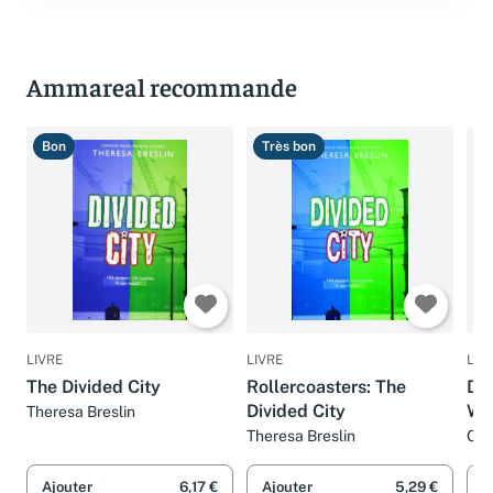
Ammareal recommande
Bon
Très bon
B
LIVRE
LIVRE
LIV
The Divided City
Rollercoasters: The
Div
Divided City
Wal
Theresa Breslin
Per
Theresa Breslin
Chr
Tr
Ajouter
6,17 €
Ajouter
5,29 €
A