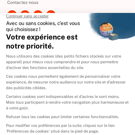
Contactez-nous
International
🇪🇸
Espagne
🇩🇪
Allemagne
🇮🇹
Italie
Donner vos livres