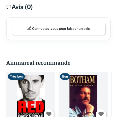
Avis (0)
Connectez-vous pour laisser un avis
Ammareal recommande
Très bon
Bon
B