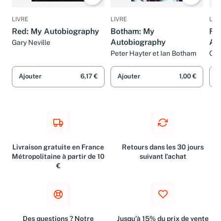
LIVRE
LIVRE
LIV
Red: My Autobiography
Botham: My
Fr
Autobiography
Au
Gary Neville
Peter Hayter et Ian Botham
Car
Ajouter
6,17 €
Ajouter
1,00 €
A
Livraison gratuite en France
Retours dans les 30 jours
Métropolitaine à partir de 10
suivant l'achat
€