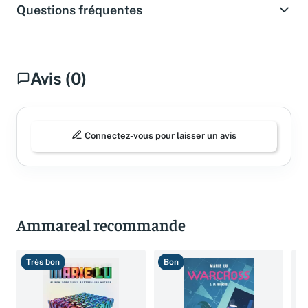
Questions fréquentes
Avis (0)
Connectez-vous pour laisser un avis
Ammareal recommande
Très bon
Bon
T