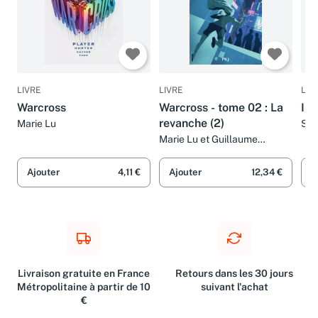
LIVRE
LIVRE
LIV
Warcross
Warcross - tome 02 : La
Imp
revanche (2)
Marie Lu
Sco
Gui
Marie Lu et Guillaume
Fournier
Ajouter
4,11 €
Ajouter
12,34 €
A
Livraison gratuite en France
Retours dans les 30 jours
Métropolitaine à partir de 10
suivant l'achat
€