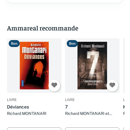
Ammareal recommande
Bon
Bon
B
LIVRE
LIVRE
LIV
Déviances
7
Kis
Richard MONTANARI
Richard MONTANARI et
Ric
Fabrice POINTEAU