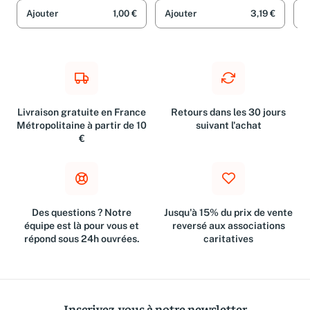
Ajouter
1,00 €
Ajouter
3,19 €
A
Livraison gratuite en France
Retours dans les 30 jours
Métropolitaine à partir de 10
suivant l'achat
€
Des questions ? Notre
Jusqu'à 15% du prix de vente
équipe est là pour vous et
reversé aux associations
répond sous 24h ouvrées.
caritatives
Inscrivez-vous à notre newsletter