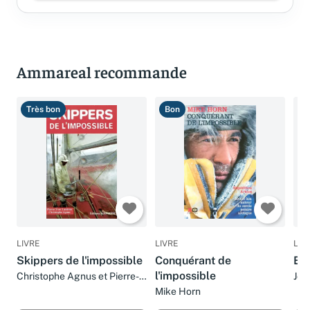
Ammareal recommande
Très bon
Bon
B
LIVRE
LIVRE
LIV
Skippers de l'impossible
Conquérant de
Ent
l'impossible
Christophe Agnus et Pierre-
Joh
yves Lautrou
Mike Horn