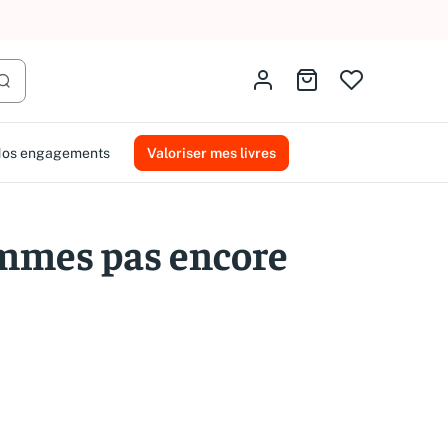
AMMAREAL.
Identifiez-vous
Aller au panier
Lancer la recherche
os engagements
Valoriser mes livres
mmes pas encore