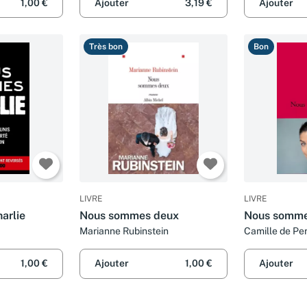
1,00 €
Ajouter
3,19 €
Ajouter
Très bon
Bon
LIVRE
LIVRE
arlie
Nous sommes deux
Nous somme
Marianne Rubinstein
Camille de Per
1,00 €
Ajouter
1,00 €
Ajouter