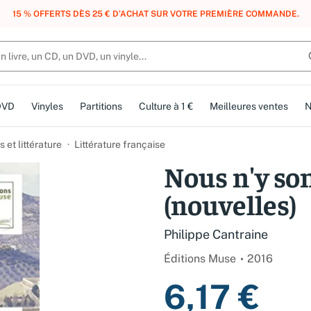
, DES POINTS, DES RÉCOMPENSES :
REJOIGNEZ GRATUITEMENT LE CLUB 
DVD
Vinyles
Partitions
Culture à 1 €
Meilleures ventes
N
et littérature
Littérature française
Nous n'y so
(nouvelles)
Philippe Cantraine
Éditions Muse
2016
6,17 €