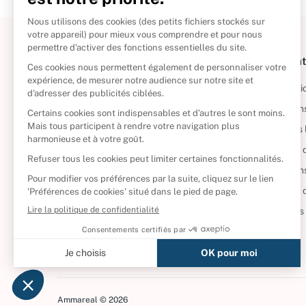
À propos
Informat
Politique de retour
Informatio
Reprendre vos livres
Condition
Qui sommes-nous ?
Mentions 
Foire aux questions
Politique 
Nos engagements
Condition
CD d'occasion
Politique
DVD d'occasion
Gérer vos
Livres d’occasion
Ammareal © 2026