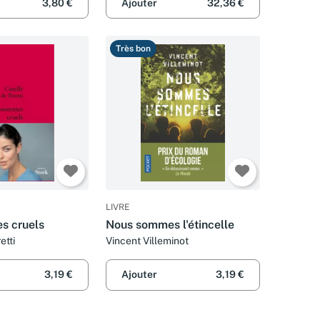
3,80 €
Ajouter
32,36 €
Très bon
LIVRE
s cruels
Nous sommes l'étincelle
etti
Vincent Villeminot
3,19 €
Ajouter
3,19 €