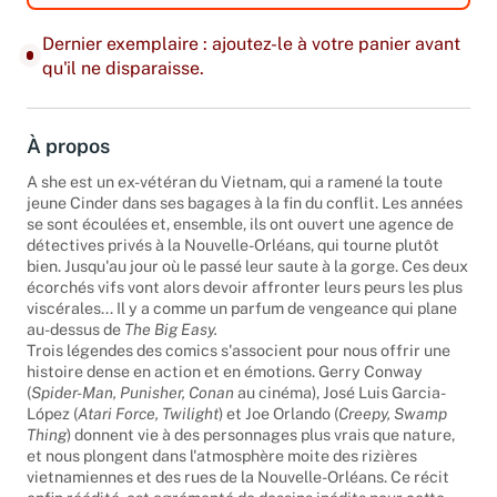
Dernier exemplaire : ajoutez-le à votre panier avant
qu'il ne disparaisse.
À propos
A she est un ex-vétéran du Vietnam, qui a ramené la toute
jeune Cinder dans ses bagages à la fin du conflit. Les années
se sont écoulées et, ensemble, ils ont ouvert une agence de
détectives privés à la Nouvelle-Orléans, qui tourne plutôt
bien. Jusqu'au jour où le passé leur saute à la gorge. Ces deux
écorchés vifs vont alors devoir affronter leurs peurs les plus
viscérales... Il y a comme un parfum de vengeance qui plane
au-dessus de
The Big Easy.
Trois légendes des comics s'associent pour nous offrir une
histoire dense en action et en émotions. Gerry Conway
(
Spider-Man, Punisher, Conan
au cinéma), José Luis Garcia-
López (
Atari Force, Twilight
) et Joe Orlando (
Creepy, Swamp
Thing
) donnent vie à des personnages plus vrais que nature,
et nous plongent dans l'atmosphère moite des rizières
vietnamiennes et des rues de la Nouvelle-Orléans. Ce récit