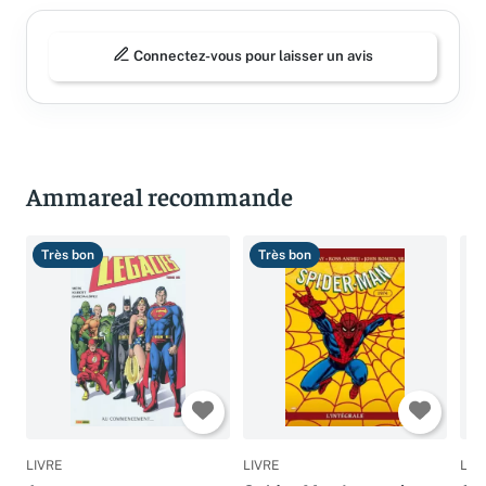
Connectez-vous pour laisser un avis
Ammareal recommande
Très bon
Très bon
B
LIVRE
LIVRE
LIV