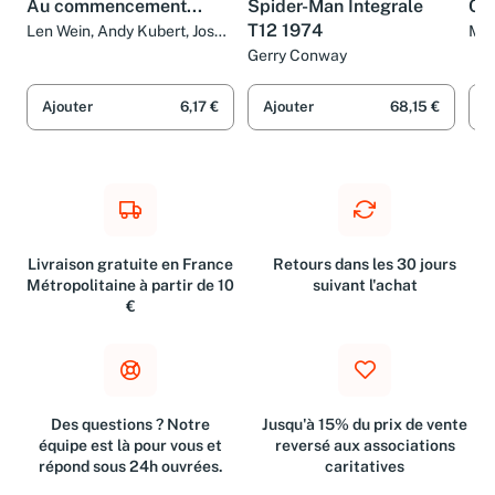
Au commencement...
Spider-Man Integrale
Ci
T12 1974
Len Wein, Andy Kubert, José
Mar
Luis García López et Collectif
Gau
Gerry Conway
Ajouter
6,17 €
Ajouter
68,15 €
A
Livraison gratuite en France
Retours dans les 30 jours
Métropolitaine à partir de 10
suivant l'achat
€
Des questions ? Notre
Jusqu'à 15% du prix de vente
équipe est là pour vous et
reversé aux associations
répond sous 24h ouvrées.
caritatives