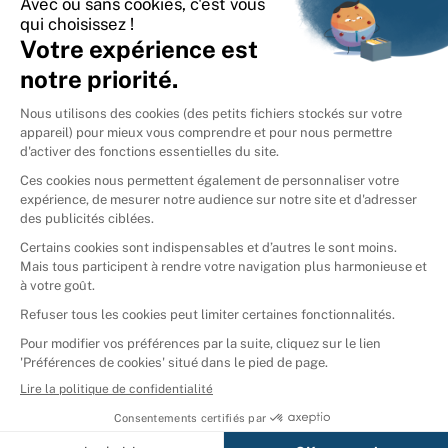
International
🇪🇸
Espagne
🇩🇪
Allemagne
🇮🇹
Italie
Donner vos livres
Ammareal © 2026