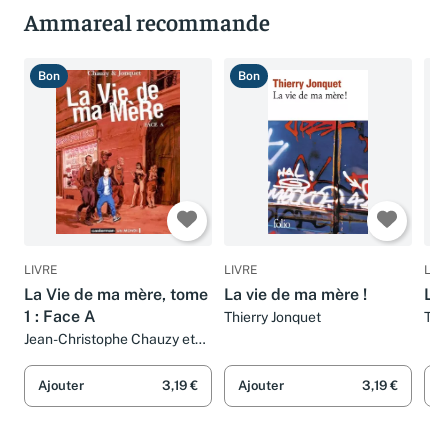
Ammareal recommande
Bon
Bon
T
LIVRE
LIVRE
LIV
La Vie de ma mère, tome
La vie de ma mère !
La 
1 : Face A
Thierry Jonquet
Thi
Jean-Christophe Chauzy et
Thierry Jonquet
Ajouter
3,19 €
Ajouter
3,19 €
A