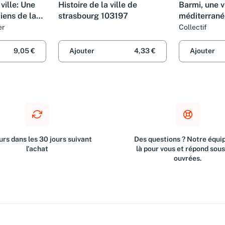
 ville: Une
Histoire de la ville de
Barmi, une v
iens de la
strasbourg 103197
méditerrané
l'histoire
er
Collectif
9,05 €
Ajouter
4,33 €
Ajouter
rs dans les 30 jours suivant
Des questions ? Notre équip
l'achat
là pour vous et répond sou
ouvrées.