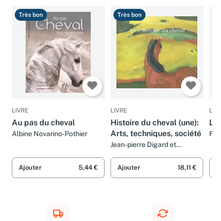
Très bon
Très bon
T
LIVRE
LIVRE
LIV
Au pas du cheval
Histoire du cheval (une):
Le 
Arts, techniques, société
Albine Novarino-Pothier
Fra
Fou
Jean-pierre Digard et
Nathalie L'hopitault
Ajouter
5,44 €
Ajouter
18,11 €
A