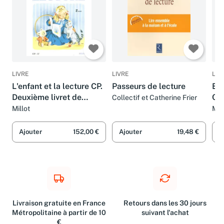
LIVRE
LIVRE
LIV
L'enfant et la lecture CP.
Passeurs de lecture
En 
Deuxième livret de
CP:
Collectif et Catherine Frier
lecture, méthode
Liv
Millot
Mar
Hél
Ajouter
152,00 €
Ajouter
19,48 €
A
Livraison gratuite en France
Retours dans les 30 jours
Métropolitaine à partir de 10
suivant l'achat