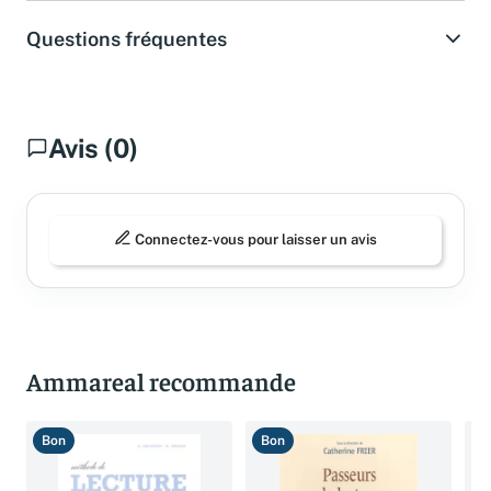
Questions fréquentes
Avis (0)
Connectez-vous pour laisser un avis
Ammareal recommande
Bon
Bon
T