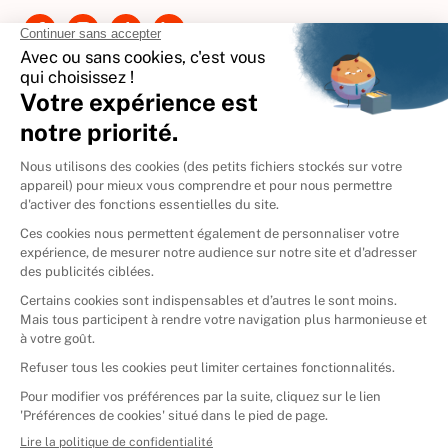
Contactez-nous
International
🇪🇸
Espagne
🇩🇪
Allemagne
🇮🇹
Italie
Donner vos livres