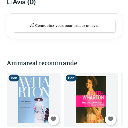
Avis (0)
Connectez-vous pour laisser un avis
Ammareal recommande
Bon
Bon
T