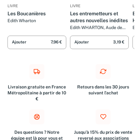
LIVRE
LIVRE
LIV
Les Boucanières
Les entremetteurs et
Ein
autres nouvelles inédites
Hu
Edith Wharton
Edith WHARTON, Aude de
Edi
MÉZERAC et Claire DU PARC
Ajouter
7,96 €
Ajouter
3,19 €
A
Livraison gratuite en France
Retours dans les 30 jours
Métropolitaine à partir de 10
suivant l'achat
€
Des questions ? Notre
Jusqu'à 15% du prix de vente