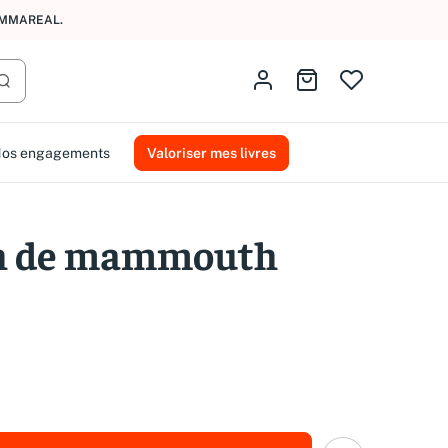
AMMAREAL.
Identifiez-vous
Aller au panier
Lancer la recherche
os engagements
Valoriser mes livres
ch de mammouth