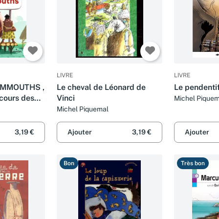
LIVRE
LIVRE
AMMOUTHS ,
Le cheval de Léonard de
Le pendentif
cours des
Vinci
Michel Piquem
#3) (reprise
Michel Piquemal
3,19 €
Ajouter
3,19 €
Ajouter
Bon
Très bon