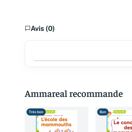
Avis (0)
Ammareal recommande
Très bon
Bon