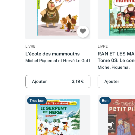
LIVRE
LIVRE
L'école des mammouths
RAN ET LES M
Tome 03: Le con
Michel Piquemal et Hervé Le Goff
mammouths (Ran
Michel Piquemal
prime)
Ajouter
3,19 €
Ajouter
Très bon
Bon