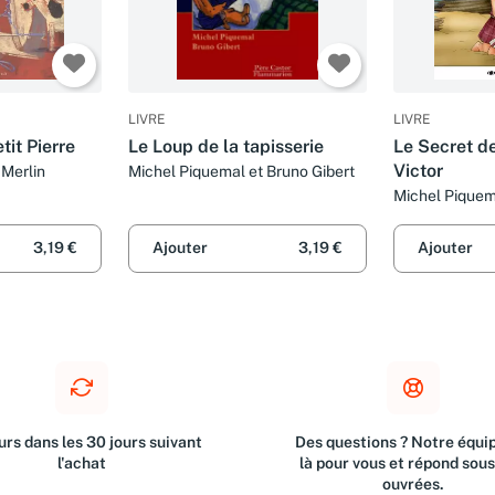
LIVRE
LIVRE
it Pierre
Le Loup de la tapisserie
Le Secret d
Victor
 Merlin
Michel Piquemal et Bruno Gibert
Michel Piquem
Gwendal Lazz
3,19 €
Ajouter
3,19 €
Ajouter
rs dans les 30 jours suivant
Des questions ? Notre équip
l'achat
là pour vous et répond sou
ouvrées.