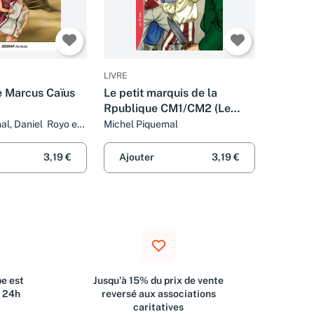
LIVRE
e Marcus Caïus
Le petit marquis de la
Rpublique CM1/CM2 (Le
roman )
al, Daniel Royo et
Michel Piquemal
ara
3,19 €
Ajouter
3,19 €
e est
Jusqu'à 15% du prix de vente
s 24h
reversé aux associations
caritatives