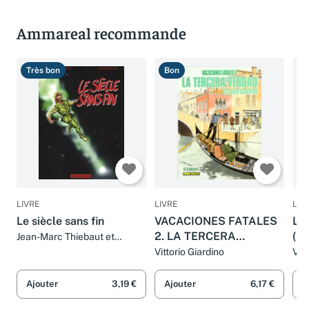
Ammareal recommande
Très bon
Bon
B
LIVRE
LIVRE
LIV
Le siècle sans fin
VACACIONES FATALES
La 
2. LA TERCERA
(Mi
Jean-Marc Thiebaut et
Francis Keller
VERDAD: La Tercera
Vittorio Giardino
Var
Verdad / The Third truth
(EXTRA COLOR)
Ajouter
3,19 €
Ajouter
6,17 €
A