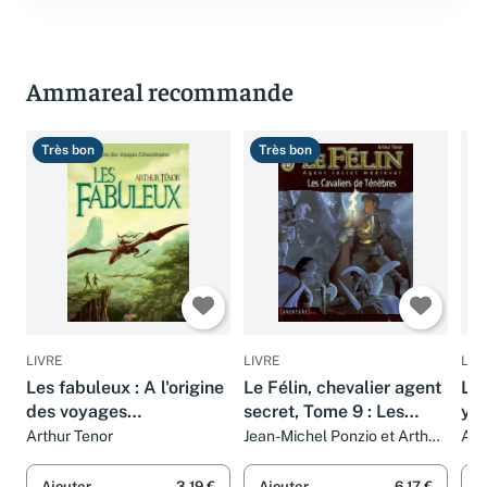
Ammareal recommande
Très bon
Très bon
T
LIVRE
LIVRE
LIV
Les fabuleux : A l'origine
Le Félin, chevalier agent
La 
des voyages
secret, Tome 9 : Les
yo
extraordinaires
cavaliers des ténèbres
Arthur Tenor
Jean-Michel Ponzio et Arthur
Art
Ténor