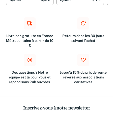
Ajouter
3,19 €
Ajouter
6,17 €
A
Livraison gratuite en France
Retours dans les 30 jours
Métropolitaine à partir de 10
suivant l'achat
€
Des questions ? Notre
Jusqu'à 15% du prix de vente
équipe est là pour vous et
reversé aux associations
répond sous 24h ouvrées.
caritatives
Inscrivez-vous à notre newsletter