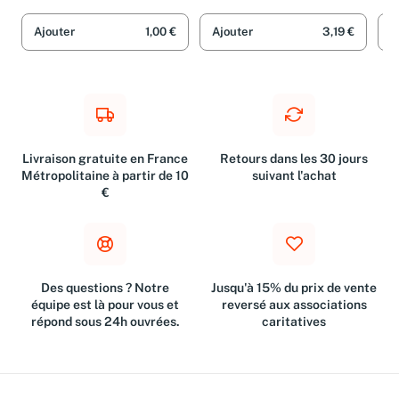
Angela Wilkes
Angela Wilkes
Ang
Ajouter
1,00 €
Ajouter
3,19 €
A
Livraison gratuite en France
Retours dans les 30 jours
Métropolitaine à partir de 10
suivant l'achat
€
Des questions ? Notre
Jusqu'à 15% du prix de vente
équipe est là pour vous et
reversé aux associations
répond sous 24h ouvrées.
caritatives