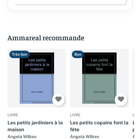
Connectez-vous pour laisser un avis
Ammareal recommande
Très bon
Bon
B
LIVRE
LIVRE
LIV
Les petits jardiniers à la
Les petits copains font la
Les
maison
fête
pet