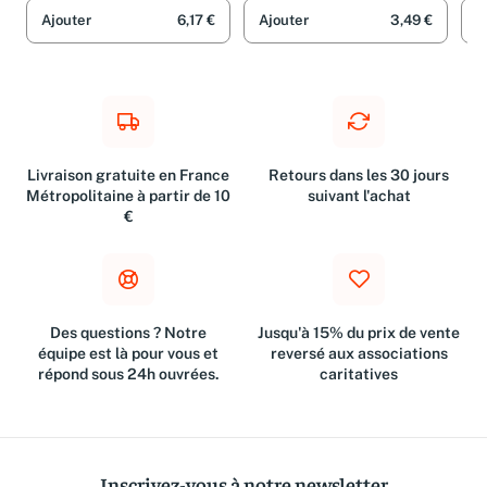
Ajouter
6,17 €
Ajouter
3,49 €
A
Livraison gratuite en France
Retours dans les 30 jours
Métropolitaine à partir de 10
suivant l'achat
€
Des questions ? Notre
Jusqu'à 15% du prix de vente
équipe est là pour vous et
reversé aux associations
répond sous 24h ouvrées.
caritatives
Inscrivez-vous à notre newsletter