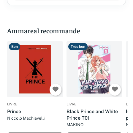
Ammareal recommande
Bon
Très bon
T
LIVRE
LIVRE
LIV
Prince
Black Prince and White
le 
Prince T01
pr
Niccolo Machiavelli
MAKINO
NA