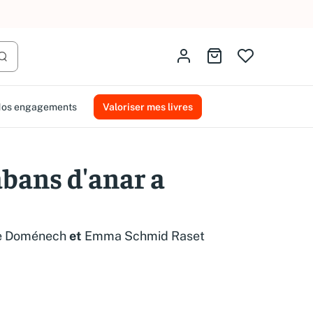
AMMAREAL.
Identifiez-vous
Aller au panier
Lancer la recherche
os engagements
Valoriser mes livres
abans d'anar a
e Doménech
et
Emma Schmid Raset