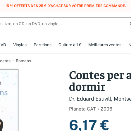
, DES POINTS, DES RÉCOMPENSES :
REJOIGNEZ GRATUITEMENT LE CLUB 
DVD
Vinyles
Partitions
Culture à 1 €
Meilleures ventes
N
cents
Romans
Contes per 
dormir
Dr. Eduard Estivill
,
Monts
Planeta CAT
2006
6,17 €