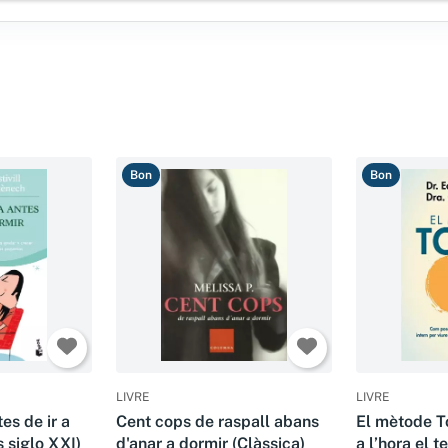
Bon
Bon
LIVRE
LIVRE
es de ir a
Cent cops de raspall abans
El mètode T
s siglo XXI)
d'anar a dormir (Clàssica)
a l’hora el t