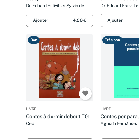
Dr. Eduard Estivill et Sylvia de
Dr. Eduard Estivill 
Béjar
Doménech
Ajouter
4,28 €
Ajouter
Bon
Très bon
LIVRE
LIVRE
Contes à dormir debout T01
Contes per para
Ced
Agustín Fernández