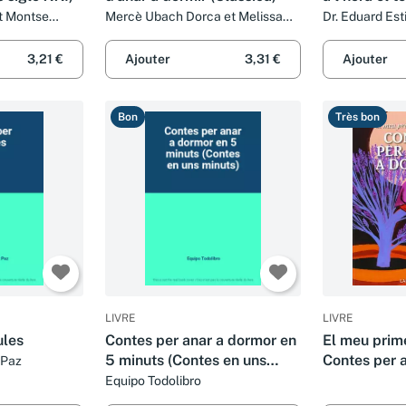
per viure am
et Montse
Mercè Ubach Dorca et Melissa
Dr. Eduard Estiv
Panarello
optimisme (
3,21 €
Ajouter
3,31 €
Ajouter
Bon
Très bon
LIVRE
LIVRE
ules
Contes per anar a dormor en
El meu prim
5 minuts (Contes en uns
Contes per a
 Paz
minuts)
(Larousse - I
Equipo Todolibro
Catalán - A 