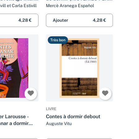
b salut, energia i
EXPLICAR...)
ill et Carla Estivill
Mercè Aranega Español
Divulgació)
4,28 €
Ajouter
4,28 €
Très bon
LIVRE
er Larousse -
Contes à dormir debout
nar a dormir
Auguste Vitu
nfantil / Juvenil -
Partir De 5/6