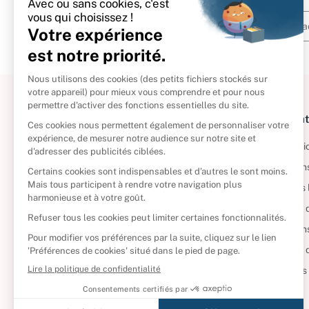
À propos
Informat
Politique de retour
Informatio
Reprendre vos livres
Condition
Qui sommes-nous ?
Mentions 
Foire aux questions
Politique 
Nos engagements
Condition
CD d'occasion
Politique
DVD d'occasion
Gérer vos
Livres d’occasion