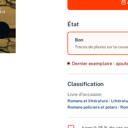
État
Bon
Traces de pliures sur la couve
Dernier exemplaire : ajoute
Classification
Livre d'occasion
Romans et littérature
/
Littérat
Romans policiers et polars
/
Rom
Jusqu'à 15 % de vos ac