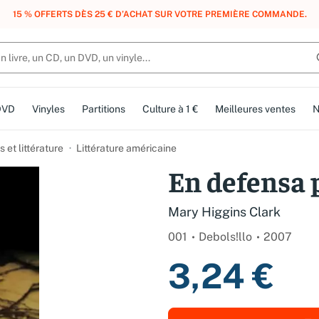
, DES POINTS, DES RÉCOMPENSES :
REJOIGNEZ GRATUITEMENT LE CLUB 
DVD
Vinyles
Partitions
Culture à 1 €
Meilleures ventes
N
et littérature
Littérature américaine
En defensa 
Mary Higgins Clark
001
Debols!llo
2007
3,24 €