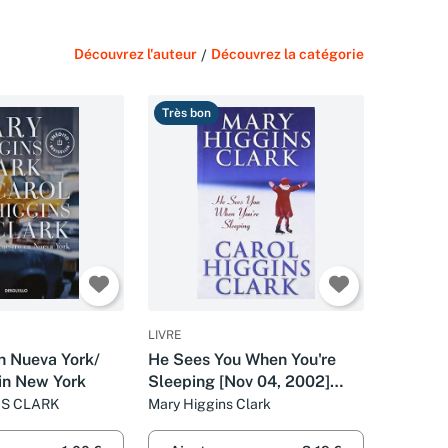
Découvrez l'auteur
/
Découvrez la catégorie
Très bon
LIVRE
n Nueva York/
He Sees You When You're
in New York
Sleeping [Nov 04, 2002]
Clark, Carol Higgins
NS CLARK
Mary Higgins Clark