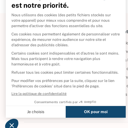
À propos
Informat
Politique de retour
Informatio
Reprendre vos livres
Condition
Qui sommes-nous ?
Mentions 
Foire aux questions
Politique 
Nos engagements
Condition
CD d'occasion
Politique
DVD d'occasion
Gérer vos
Livres d’occasion