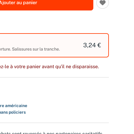
Ajouter au panier
3,24 €
rture. Salissures sur la tranche.
z-le à votre panier avant qu'il ne disparaisse.
ure américaine
ans policiers
hats sont reversés à nos partenaires caritatifs.