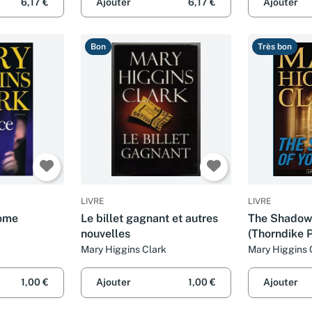
6,17 €
Ajouter
6,17 €
Ajouter
Bon
Très bon
LIVRE
LIVRE
Home
Le billet gagnant et autres
The Shadow 
nouvelles
(Thorndike P
Basic Series
Mary Higgins Clark
Mary Higgins 
1,00 €
Ajouter
1,00 €
Ajouter