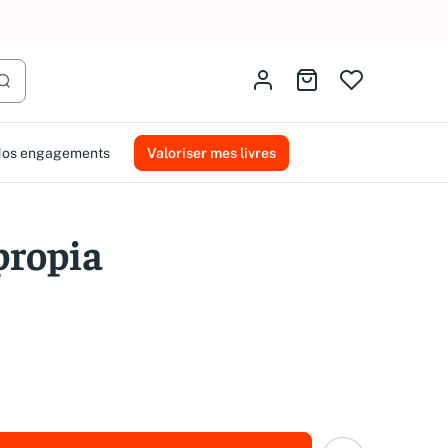
AMMAREAL.
Identifiez-vous
Aller au panier
Lancer la recherche
os engagements
Valoriser mes livres
propia