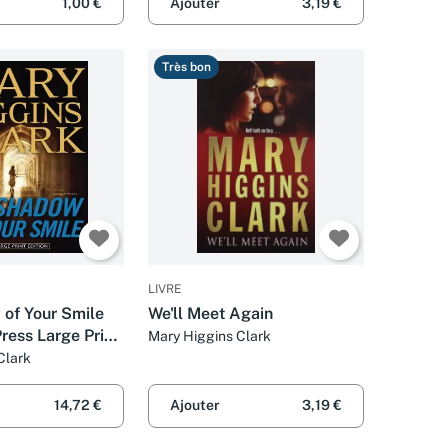
1,00 €
Ajouter
3,19 €
Très bon
LIVRE
of Your Smile
We'll Meet Again
ress Large Print
Mary Higgins Clark
)
Clark
14,72 €
Ajouter
3,19 €