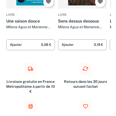
LIVRE
LIVRE
LIV
Une saison douce
Sens dessus dessous
La 
Milena Agus et Marianne
Milena Agus et Marianne
Mil
Faurobert
Faurobert
Bru
Ajouter
5,08 €
Ajouter
3,19 €
A
Livraison gratuite en France
Retours dans les 30 jours
Métropolitaine à partir de 10
suivant l'achat
€