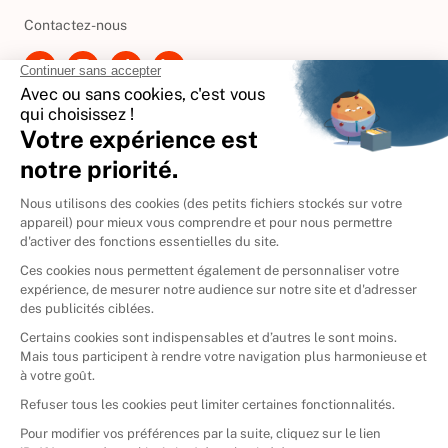
Besoin d'aide ?
Contactez-nous
International
🇪🇸
Espagne
🇩🇪
Allemagne
🇮🇹
Italie
Donner vos livres