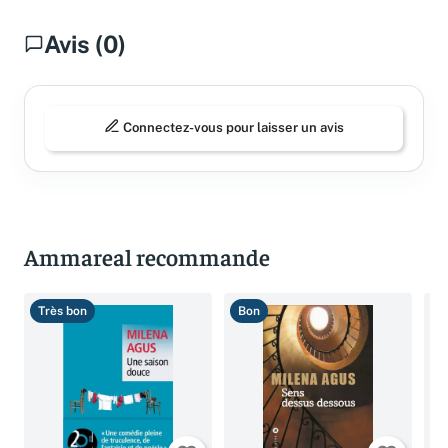
Avis (0)
Connectez-vous pour laisser un avis
Ammareal recommande
Très bon
Bon
T