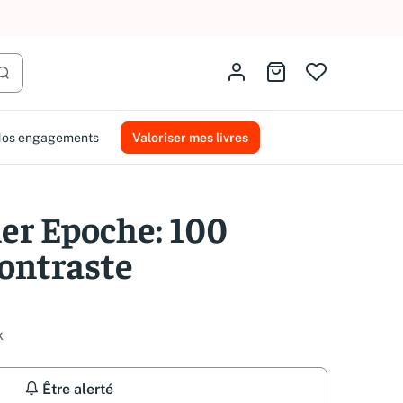
AMMAREAL.
Identifiez-vous
Aller au panier
Lancer la recherche
os engagements
Valoriser mes livres
ner Epoche: 100
ontraste
k
Être alerté