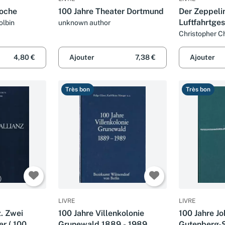
poche
100 Jahre Theater Dortmund
Der Zeppelin
Luftfahrtge
olbin
unknown author
Christopher C
4,80 €
Ajouter
7,38 €
Ajouter
Très bon
Très bon
LIVRE
LIVRE
z. Zwei
100 Jahre Villenkolonie
100 Jahre J
r ( 100
Grunewald 1889 - 1989
Gutenberg-S