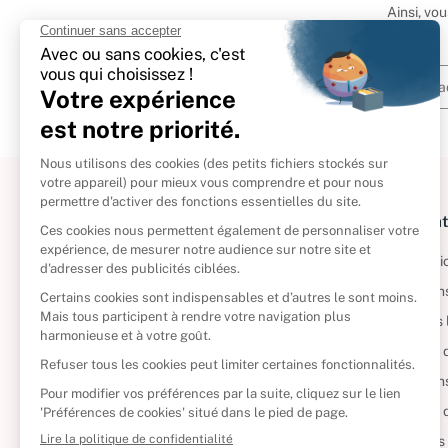
Ainsi, vo
À propos
Informat
Politique de retour
Informatio
Reprendre vos livres
Condition
Qui sommes-nous ?
Mentions 
Foire aux questions
Politique 
Nos engagements
Condition
CD d'occasion
Politique
DVD d'occasion
Gérer vos