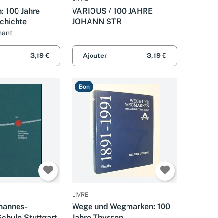
: 100 Jahre
VARIOUS / 100 JAHRE
schichte
JOHANN STR
hant
3,19 €
Ajouter
3,19 €
Bon
LIVRE
ohannes-
Wege und Wegmarken: 100
chule Stuttgart.
Jahre Thyssen