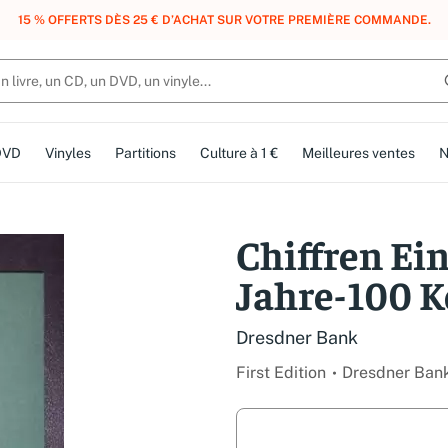
, DES POINTS, DES RÉCOMPENSES :
REJOIGNEZ GRATUITEMENT LE CLUB 
DVD
Vinyles
Partitions
Culture à 1 €
Meilleures ventes
N
Chiffren Ei
Jahre-100 K
Dresdner Bank
First Edition
Dresdner Ban