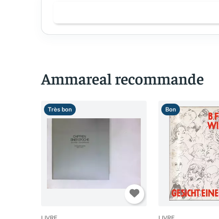
Ammareal recommande
Très bon
Bon
LIVRE
LIVRE