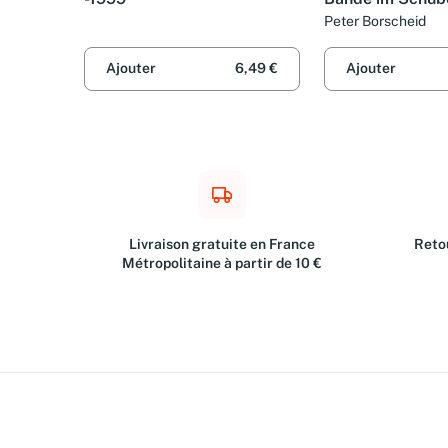
Jahre Allianz,
Peter Borscheid
Festansprachen 
1990).
Ajouter
6,49 €
Ajouter
Livraison gratuite en France
Retou
Métropolitaine à partir de 10 €