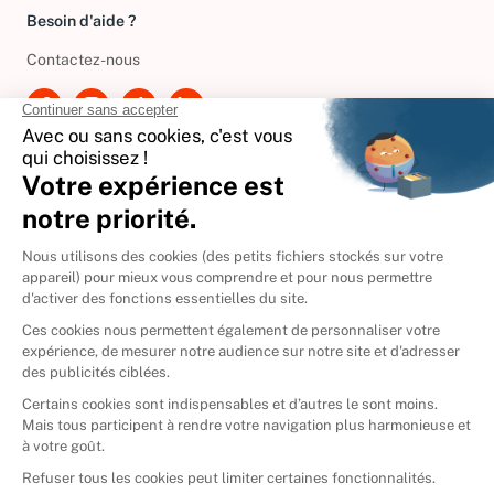
Besoin d'aide ?
Contactez-nous
International
🇪🇸
Espagne
🇩🇪
Allemagne
🇮🇹
Italie
Donner vos livres