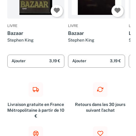
LIVRE
LIVRE
LIV
Bazaar
Bazaar
La 
Stephen King
Stephen King
Ste
Ajouter
3,19 €
Ajouter
3,19 €
A
Livraison gratuite en France
Retours dans les 30 jours
Métropolitaine à partir de 10
suivant l'achat
€