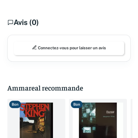
Avis (0)
Connectez-vous pour laisser un avis
Ammareal recommande
Bon
Bon
B