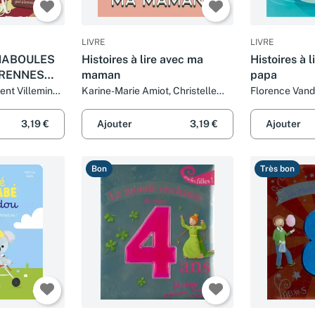
LIVRE
LIVRE
 MABOULES
Histoires à lire avec ma
Histoires à 
 RENNES
maman
papa
NT
ent Villeminot,
Karine-Marie Amiot, Christelle
Florence Vand
 Sébastien
Chatel et Charlotte Grossetête
Romatif, Charl
er et Bruno
Karine-Marie A
3,19 €
Ajouter
3,19 €
Ajouter
Bon
Très bon