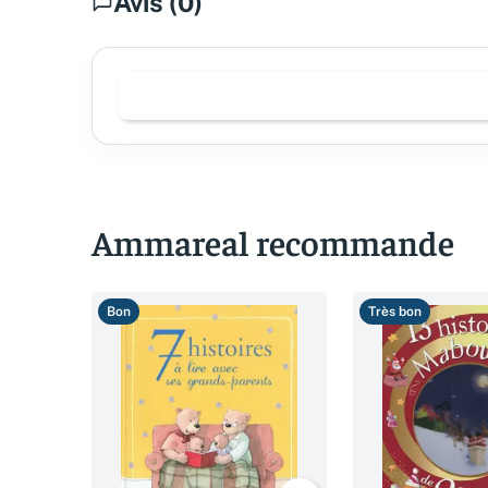
Avis (0)
Ammareal recommande
Bon
Très bon