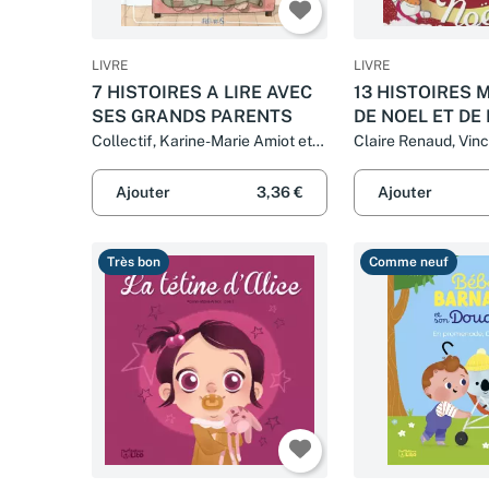
LIVRE
LIVRE
7 HISTOIRES A LIRE AVEC
13 HISTOIRES
SES GRANDS PARENTS
DE NOEL ET DE
QUI S'EMMELE
Collectif, Karine-Marie Amiot et
Claire Renaud, Vinc
Delphine Loez
Frédéric Niedbala,
Chebret, Fred Multi
Ajouter
3,36 €
Ajouter
Robert
Très bon
Comme neuf