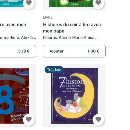
LIVRE
lire avec mon
Histoires du soir à lire avec
mon papa
ermarlière, Alexia
Fleurus, Karine-Marie Amiot,
otte Grossetête,
Christelle Chatel, Isabelle Borne
miot et Collectif
et Collectif
3,19 €
Ajouter
1,00 €
Très bon