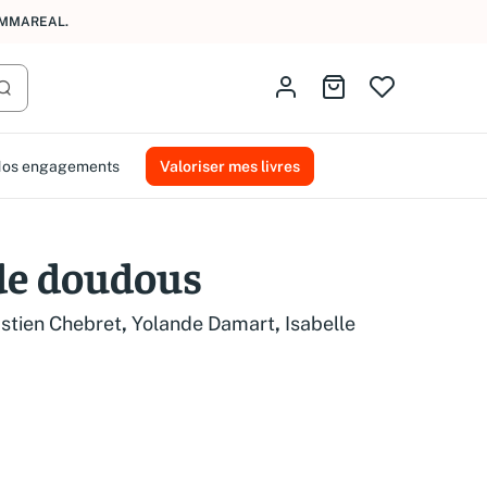
AMMAREAL.
Identifiez-vous
Aller au panier
Lancer la recherche
os engagements
Valoriser mes livres
 de doudous
stien Chebret
,
Yolande Damart
,
Isabelle