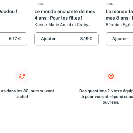
LIVRE
LIVRE
oudou !
Le monde enchanté de mes
Le monde fa
4 ans : Pour les filles !
mes 8 ans : 
!
Karine-Marie Amiot et Cathy
Béatrice Egém
Delanssay
Chebret
6,17 €
Ajouter
3,19 €
Ajouter
rs dans les 30 jours suivant
Des questions ? Notre équip
l'achat
là pour vous et répond sou
ouvrées.