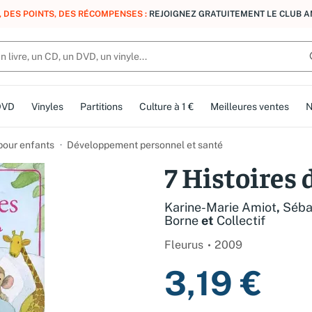
, DES POINTS, DES RÉCOMPENSES :
REJOIGNEZ GRATUITEMENT LE CLUB 
DVD
Vinyles
Partitions
Culture à 1 €
Meilleures ventes
N
 pour enfants
Développement personnel et santé
7 Histoires
Karine-Marie Amiot
,
Séba
Borne
et
Collectif
Fleurus
2009
3,19 €