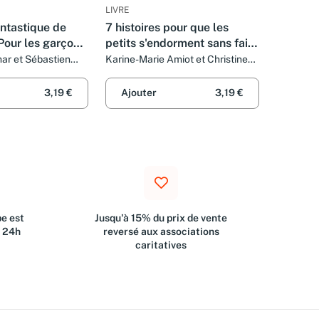
LIVRE
ntastique de
7 histoires pour que les
Pour les garçons
petits s'endorment sans faire
d'histoires
ar et Sébastien
Karine-Marie Amiot et Christine
Pedotti
3,19 €
Ajouter
3,19 €
e est
Jusqu'à 15% du prix de vente
s 24h
reversé aux associations
caritatives