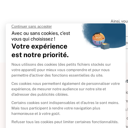
Ainsi, vo
À propos
Informat
Politique de retour
Informatio
Reprendre vos livres
Condition
Qui sommes-nous ?
Mentions 
Foire aux questions
Politique 
Nos engagements
Condition