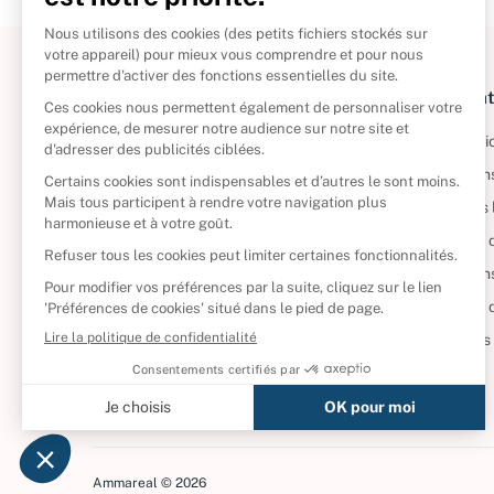
À propos
Informat
Politique de retour
Informatio
Reprendre vos livres
Condition
Qui sommes-nous ?
Mentions 
Foire aux questions
Politique 
Nos engagements
Condition
CD d'occasion
Politique
DVD d'occasion
Gérer vos
Livres d’occasion
Ammareal © 2026