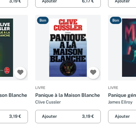
3,19 €
Ajouter
6,17 €
Ajouter
Bon
Bon
LIVRE
LIVRE
ison Blanche
Panique à la Maison Blanche
Panique gén
Clive Cussler
James Ellroy
3,19 €
Ajouter
3,19 €
Ajouter