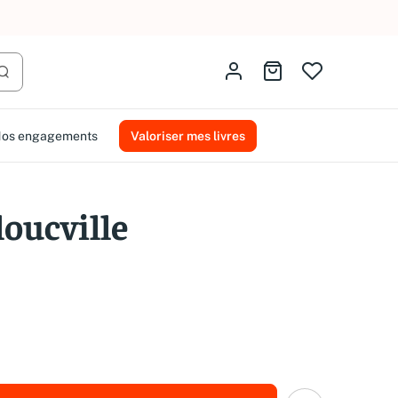
AMMAREAL.
Identifiez-vous
Aller au panier
Lancer la recherche
os engagements
Valoriser mes livres
loucville