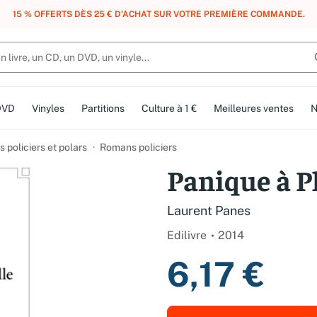
, DES POINTS, DES RÉCOMPENSES :
REJOIGNEZ GRATUITEMENT LE CLUB 
DVD
Vinyles
Partitions
Culture à 1 €
Meilleures ventes
N
 policiers et polars
Romans policiers
Panique à P
Laurent Panes
Edilivre
2014
6,17 €