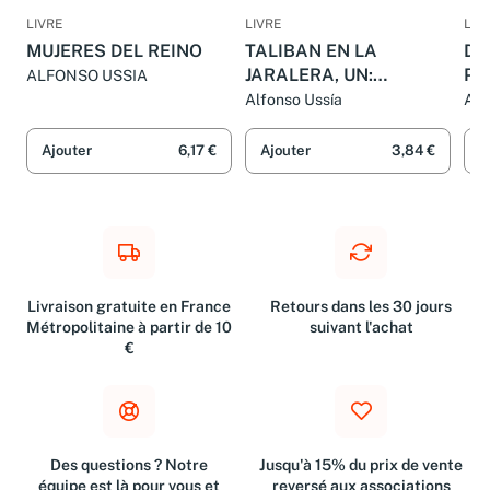
LIVRE
LIVRE
LIV
MUJERES DEL REINO
TALIBAN EN LA
DO
JARALERA, UN:
PR
ALFONSO USSIA
MEMORIAS DEL
SO
Alfonso Ussía
AL
MARQUES DE
CA
SOTOANCHO V: 00000
MA
Ajouter
6,17 €
Ajouter
3,84 €
A
(VARIOS)
SO
Livraison gratuite en France
Retours dans les 30 jours
Métropolitaine à partir de 10
suivant l'achat
€
Des questions ? Notre
Jusqu'à 15% du prix de vente