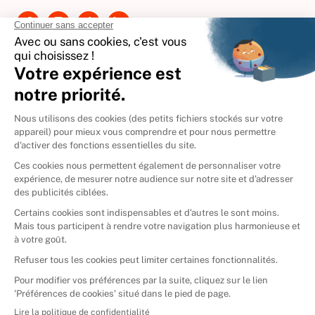
Contactez-nous
International
🇪🇸
Espagne
🇩🇪
Allemagne
🇮🇹
Italie
Donner vos livres