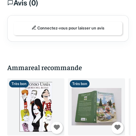
Avis (0)
Connectez-vous pour laisser un avis
Ammareal recommande
Très bon
Très bon
B