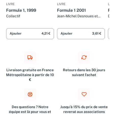
LIVRE
LIVRE
LIV
Formule 1, 1999
Formule 1 2001
Fo
Collectif
Jean-Michel Desnoues et
Dom
Bruno Thomas
Ajouter
4,21 €
Ajouter
3,61 €
A
Livraison gratuite en France
Retours dans les 30 jours
Métropolitaine à partir de 10
suivant l'achat
€
Des questions ? Notre
Jusqu'à 15% du prix de vente