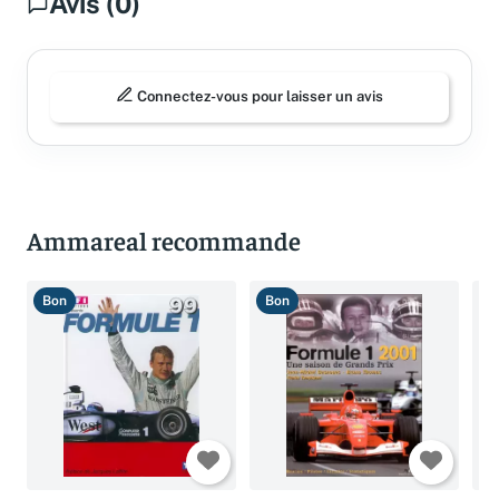
Avis (0)
Connectez-vous pour laisser un avis
Ammareal recommande
Bon
Bon
B