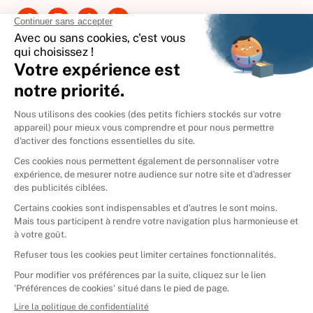
International
🇪🇸
Espagne
🇩🇪
Allemagne
🇮🇹
Italie
Donner vos livres