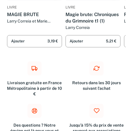
LIVRE
LIVRE
LIV
MAGIE BRUTE
Magie brute: Chroniques
Fo
du Grimnoire t1 (1)
Larry Correia et Marie
Lar
Surgers
Sur
Larry Correia
Ajouter
3,19 €
Ajouter
5,21 €
A
Livraison gratuite en France
Retours dans les 30 jours
Métropolitaine à partir de 10
suivant l'achat
€
Des questions ? Notre
Jusqu'à 15% du prix de vente