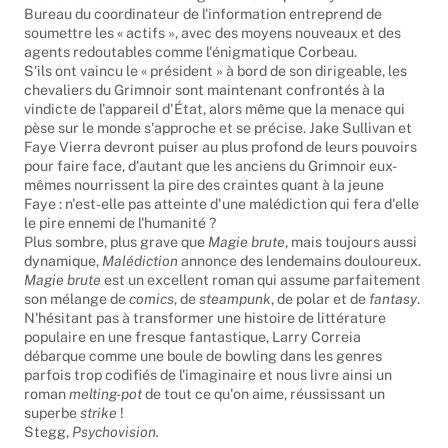
Leurs relations virent à l'aigre. Et voici qu'un mystérieux
Bureau du coordinateur de l'information entreprend de
soumettre les « actifs », avec des moyens nouveaux et des
agents redoutables comme l'énigmatique Corbeau.
S'ils ont vaincu le « président » à bord de son dirigeable, les
chevaliers du Grimnoir sont maintenant confrontés à la
vindicte de l'appareil d'État, alors même que la menace qui
pèse sur le monde s'approche et se précise. Jake Sullivan et
Faye Vierra devront puiser au plus profond de leurs pouvoirs
pour faire face, d'autant que les anciens du Grimnoir eux-
mêmes nourrissent la pire des craintes quant à la jeune
Faye : n'est-elle pas atteinte d'une malédiction qui fera d'elle
le pire ennemi de l'humanité ?
Plus sombre, plus grave que
Magie brute
, mais toujours aussi
dynamique,
Malédiction
annonce des lendemains douloureux.
Magie brute
est un excellent roman qui assume parfaitement
son mélange de
comics
, de
steampunk
, de polar et de
fantasy
.
N'hésitant pas à transformer une histoire de littérature
populaire en une fresque fantastique, Larry Correia
débarque comme une boule de bowling dans les genres
parfois trop codifiés de l'imaginaire et nous livre ainsi un
roman
melting-pot
de tout ce qu'on aime, réussissant un
superbe
strike
!
Stegg,
Psychovision.