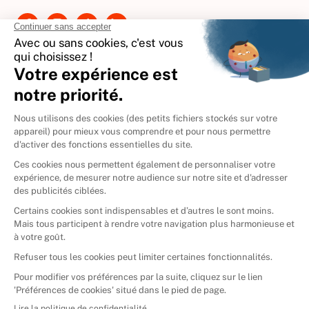
Contactez-nous
International
🇪🇸
Espagne
🇩🇪
Allemagne
🇮🇹
Italie
Donner vos livres