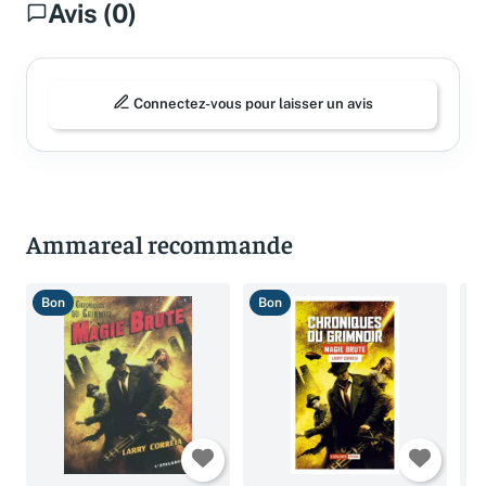
Avis (0)
Connectez-vous pour laisser un avis
Ammareal recommande
Bon
Bon
T