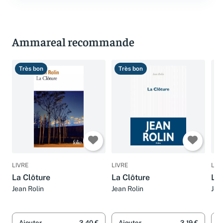
Ammareal recommande
Très bon
Très bon
T
LIVRE
LIVRE
LIV
La Clôture
La Clôture
L'E
Jean Rolin
Jean Rolin
Jea