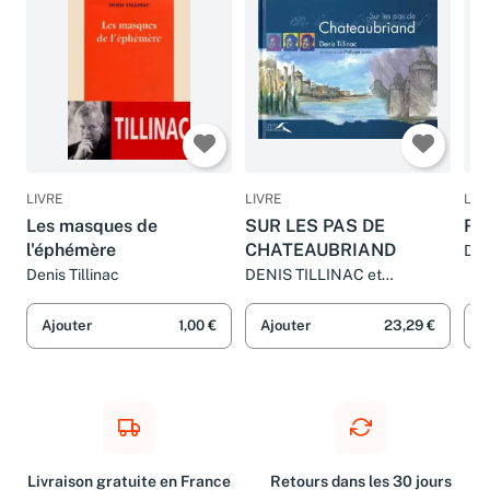
LIVRE
LIVRE
LIV
Les masques de
SUR LES PAS DE
Rue
l'éphémère
CHATEAUBRIAND
Den
Denis Tillinac
DENIS TILLINAC et
PHILIPPE LORIN
Ajouter
1,00 €
Ajouter
23,29 €
A
Livraison gratuite en France
Retours dans les 30 jours