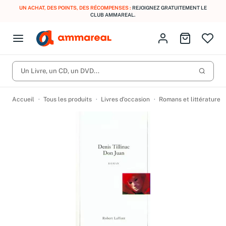
UN ACHAT, DES POINTS, DES RÉCOMPENSES :
REJOIGNEZ GRATUITEMENT LE
CLUB AMMAREAL.
Fermer le menu
Identifiez-vous
Aller au p
Open menu
Livres d’occasion
Lancer 
CD d'occasion
Un Livre, un CD, un DVD...
Produits
Catégories
DVD d'occasion
Accueil
Tous les produits
Livres d’occasion
Romans et littérature
Vinyles d'occasion
Partitions
Culture à 1 €
Vous n'avez pas trouvé l'article que vous cherchiez ?
Activez les notifications dans votre compte pour être alerté dès
Meilleures ventes
qu'il est en stock.
Nos engagements
Créer une alerte