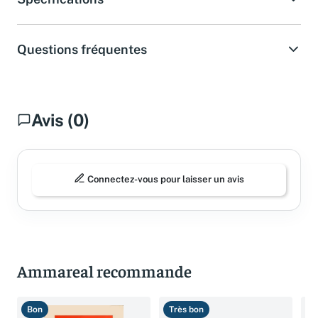
Questions fréquentes
Avis (0)
Connectez-vous pour laisser un avis
Ammareal recommande
Bon
Très bon
T