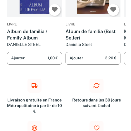
LIVRE
LIVRE
LIV
Album de familia /
Álbum de familia (Best
Me
Family Album
Seller)
Me
DANIELLE STEEL
Danielle Steel
Dan
Ajouter
1,00 €
Ajouter
3,20 €
A
Livraison gratuite en France
Retours dans les 30 jours
Métropolitaine à partir de 10
suivant l'achat
€