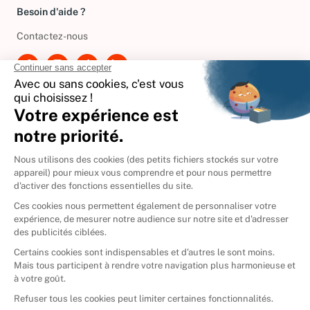
Besoin d'aide ?
Contactez-nous
International
🇪🇸
Espagne
🇩🇪
Allemagne
🇮🇹
Italie
Donner vos livres