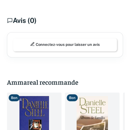
Avis (0)
Connectez-vous pour laisser un avis
Ammareal recommande
Bon
Bon
B